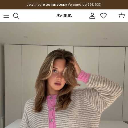
Direkt zum Inhalt
Jetzt neu!
KOSTENLOSER
Versand ab 99€ (DE)
Konto
Ein