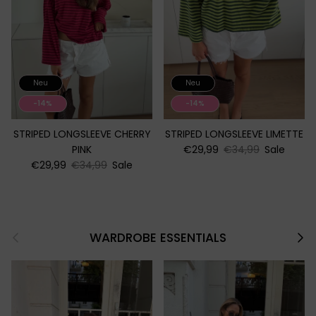
Neu
Neu
-14%
-14%
STRIPED LONGSLEEVE CHERRY
STRIPED LONGSLEEVE LIMETTE
PINK
€29,99
€34,99
Sale
€29,99
€34,99
Sale
Vorherige
Näch
WARDROBE ESSENTIALS