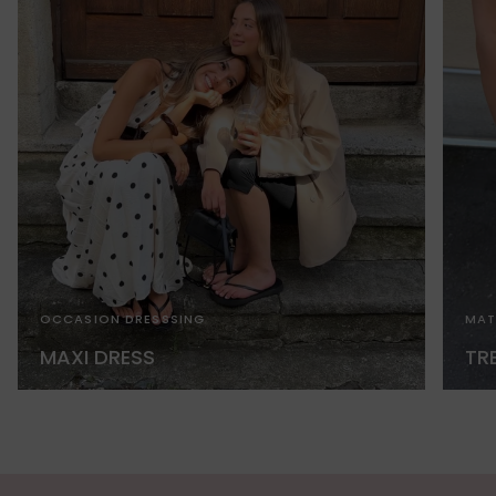
OCCASION DRESSSING
MAT
MAXI DRESS
TR