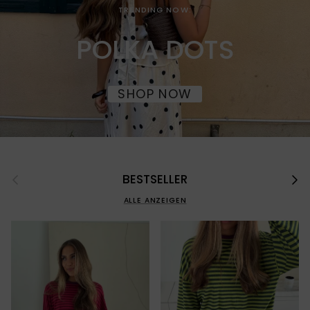
TRENDING NOW:
POLKA DOTS
SHOP NOW
Vorherige
Näch
BESTSELLER
ALLE ANZEIGEN