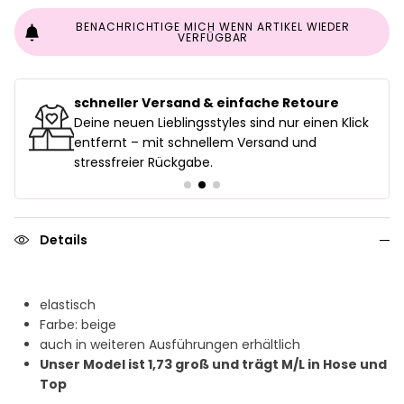
BENACHRICHTIGE MICH WENN ARTIKEL WIEDER
VERFÜGBAR
Persönlicher Kundenservice
lick
wir legen Wert auf persönlichen Support – kein
anonymer Kundenservice, sondern echte
Fashion-Lover, die dich beraten.
Details
elastisch
Farbe: beige
auch in weiteren Ausführungen erhältlich
Unser Model ist 1,73 groß und trägt M/L in Hose und
Top