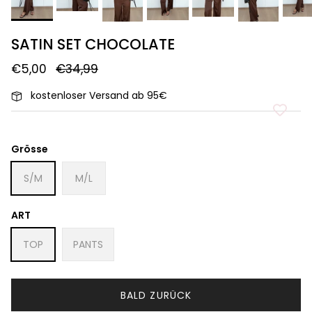
SATIN SET CHOCOLATE
€5,00
€34,99
kostenloser Versand ab 95€
Grösse
S/M
M/L
ART
TOP
PANTS
BALD ZURÜCK