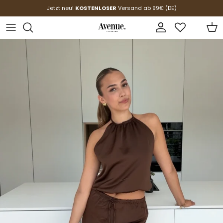
Direkt zum Inhalt
Jetzt neu!
KOSTENLOSER
Versand ab 99€ (DE)
Konto
Ein