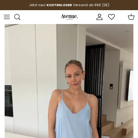
Direkt zum Inhalt
Jetzt neu!
KOSTENLOSER
Versand ab 99€ (DE)
Konto
Ein