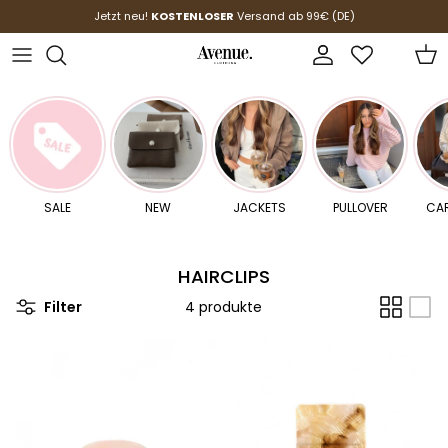
Direkt zum Inhalt
Jetzt neu!
KOSTENLOSER
Versand ab 99€ (DE)
Konto
Ein
SALE
NEW
JACKETS
PULLOVER
CA
HAIRCLIPS
Filter
4 produkte