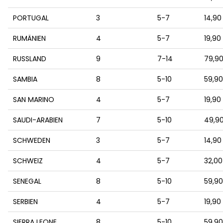
PORTUGAL
3
5-7
14,90
RUMÄNIEN
4
5-7
19,90
RUSSLAND
9
7-14
79,9
SAMBIA
8
5-10
59,9
SAN MARINO
4
5-7
19,90
SAUDI-ARABIEN
7
5-10
49,9
SCHWEDEN
3
5-7
14,90
SCHWEIZ
4
5-7
32,00
SENEGAL
8
5-10
59,9
SERBIEN
4
5-7
19,90
SIERRA LEONE
8
5-10
59,9