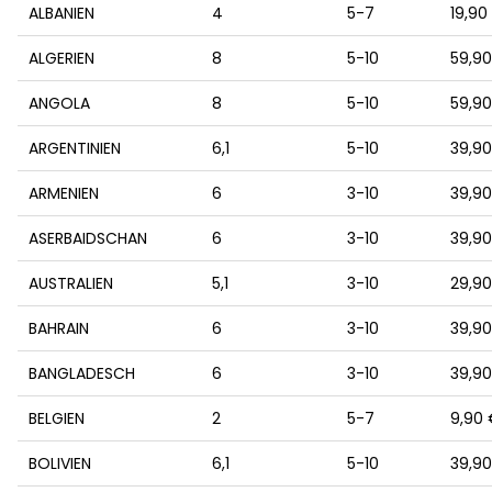
ALBANIEN
4
5-7
19,90
ALGERIEN
8
5-10
59,9
ANGOLA
8
5-10
59,9
ARGENTINIEN
6,1
5-10
39,9
ARMENIEN
6
3-10
39,9
ASERBAIDSCHAN
6
3-10
39,9
AUSTRALIEN
5,1
3-10
29,9
BAHRAIN
6
3-10
39,9
BANGLADESCH
6
3-10
39,9
BELGIEN
2
5-7
9,90
BOLIVIEN
6,1
5-10
39,9