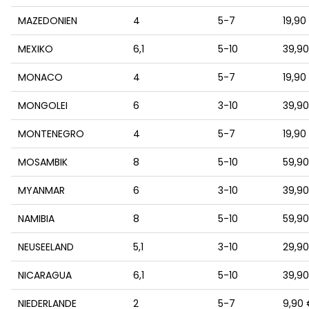
MAZEDONIEN
4
5-7
19,90
MEXIKO
6,1
5-10
39,9
MONACO
4
5-7
19,90
MONGOLEI
6
3-10
39,9
MONTENEGRO
4
5-7
19,90
MOSAMBIK
8
5-10
59,9
MYANMAR
6
3-10
39,9
NAMIBIA
8
5-10
59,9
NEUSEELAND
5,1
3-10
29,9
NICARAGUA
6,1
5-10
39,9
NIEDERLANDE
2
5-7
9,90