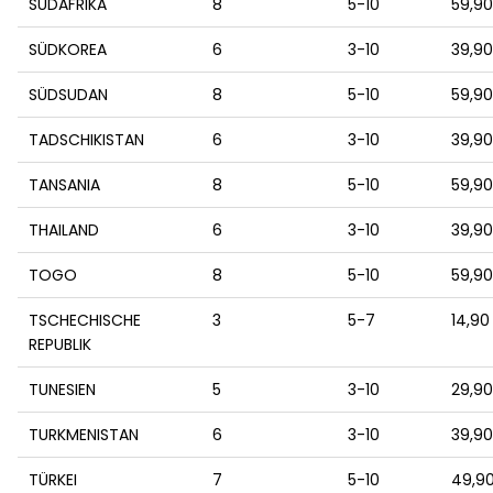
SÜDAFRIKA
8
5-10
59,9
SÜDKOREA
6
3-10
39,9
SÜDSUDAN
8
5-10
59,9
TADSCHIKISTAN
6
3-10
39,9
TANSANIA
8
5-10
59,9
THAILAND
6
3-10
39,9
TOGO
8
5-10
59,9
TSCHECHISCHE
3
5-7
14,90
REPUBLIK
TUNESIEN
5
3-10
29,9
TURKMENISTAN
6
3-10
39,9
TÜRKEI
7
5-10
49,9