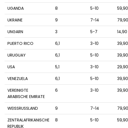
UGANDA
8
5-10
59,9
UKRAINE
9
7-14
79,9
UNGARN
3
5-7
14,90
PUERTO RICO
6,1
3-10
39,9
URUGUAY
6,1
5-10
39,9
USA
5,1
3-10
29,9
VENEZUELA
6,1
5-10
39,9
VEREINIGTE
6
3-10
39,9
ARABISCHE EMIRATE
WEISSRUSSLAND
9
7-14
79,9
ZENTRALAFRIKANISCHE
8
5-10
59,9
REPUBLIK