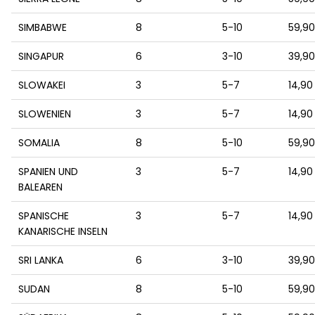
SIMBABWE
8
5-10
59,9
SINGAPUR
6
3-10
39,9
SLOWAKEI
3
5-7
14,90
SLOWENIEN
3
5-7
14,90
SOMALIA
8
5-10
59,9
SPANIEN UND
3
5-7
14,90
BALEAREN
SPANISCHE
3
5-7
14,90
KANARISCHE INSELN
SRI LANKA
6
3-10
39,9
SUDAN
8
5-10
59,9