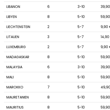
LIBANON
6
3-10
39,9
LIBYEN
8
5-10
59,9
LIECHTENSTEIN
2
5-7
9,90
LITAUEN
3
5-7
14,90
LUXEMBURG
2
5-7
9,90
MADAGASKAR
8
5-10
59,9
MALAYSIA
6
3-10
39,9
MALI
8
5-10
59,9
MAROKKO
7
5-10
49,9
MAURETANIEN
8
5-10
59,9
MAURITIUS
8
5-10
59,9