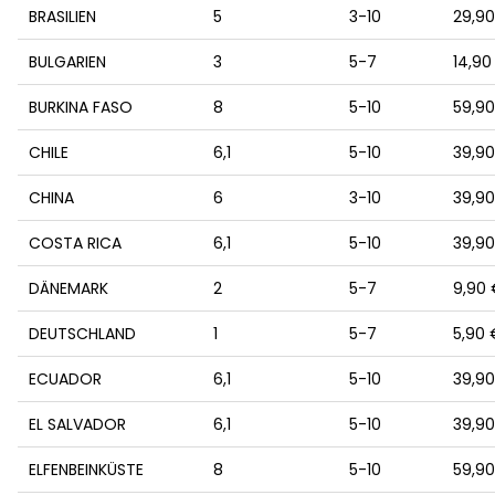
BRASILIEN
5
3-10
29,9
BULGARIEN
3
5-7
14,90
BURKINA FASO
8
5-10
59,9
CHILE
6,1
5-10
39,9
CHINA
6
3-10
39,9
COSTA RICA
6,1
5-10
39,9
DÄNEMARK
2
5-7
9,90
DEUTSCHLAND
1
5-7
5,90 
ECUADOR
6,1
5-10
39,9
EL SALVADOR
6,1
5-10
39,9
ELFENBEINKÜSTE
8
5-10
59,9