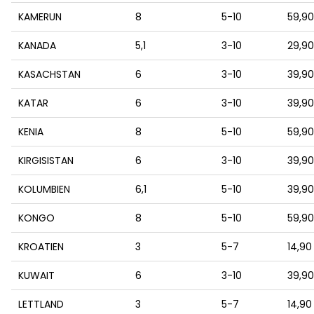
KAMERUN
8
5-10
59,9
KANADA
5,1
3-10
29,9
KASACHSTAN
6
3-10
39,9
KATAR
6
3-10
39,9
KENIA
8
5-10
59,9
KIRGISISTAN
6
3-10
39,9
KOLUMBIEN
6,1
5-10
39,9
KONGO
8
5-10
59,9
KROATIEN
3
5-7
14,90
KUWAIT
6
3-10
39,9
LETTLAND
3
5-7
14,90