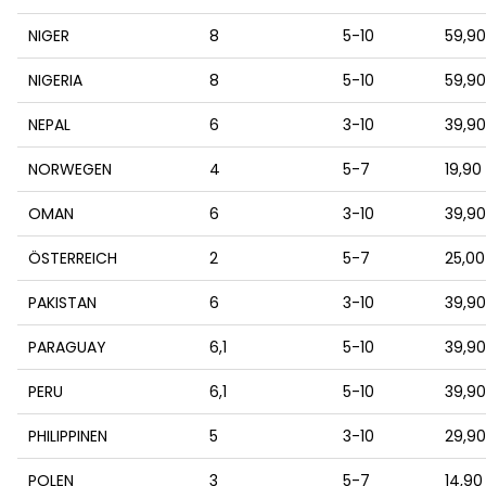
NIGER
8
5-10
59,9
NIGERIA
8
5-10
59,9
NEPAL
6
3-10
39,9
NORWEGEN
4
5-7
19,90
OMAN
6
3-10
39,9
ÖSTERREICH
2
5-7
25,00
PAKISTAN
6
3-10
39,9
PARAGUAY
6,1
5-10
39,9
PERU
6,1
5-10
39,9
PHILIPPINEN
5
3-10
29,9
POLEN
3
5-7
14,90