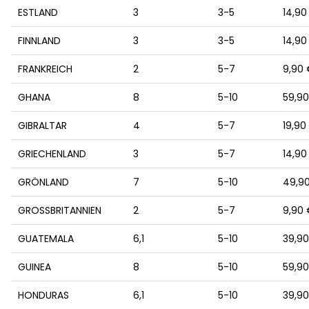
ESTLAND
3
3-5
14,90
FINNLAND
3
3-5
14,90
FRANKREICH
2
5-7
9,90
GHANA
8
5-10
59,9
GIBRALTAR
4
5-7
19,90
GRIECHENLAND
3
5-7
14,90
GRÖNLAND
7
5-10
49,9
GROSSBRITANNIEN
2
5-7
9,90
GUATEMALA
6,1
5-10
39,9
GUINEA
8
5-10
59,9
HONDURAS
6,1
5-10
39,9