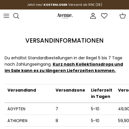
Passa ai contenuti
Jetzt neu!
KOSTENLOSER
Versand ab 99€ (DE)
Account
Carr
VERSANDINFORMATIONEN
Du erhältst Standardbestellungen in der Regel 5 bis 7 Tage
nach Zahlungseingang.
Kurz nach Kollektionsdrops und
im Sale kann es zu längeren Lieferzeiten kommen.
Versandland
Versandzone
Lieferzeit
Vers
in Tagen
ÄGYPTEN
7
5-10
49,9
ÄTHIOPIEN
8
5-10
59,9