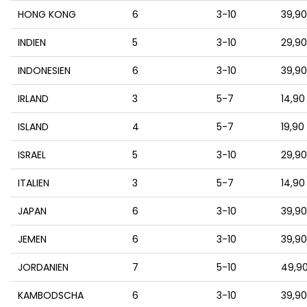
HONG KONG
6
3-10
39,9
INDIEN
5
3-10
29,9
INDONESIEN
6
3-10
39,9
IRLAND
3
5-7
14,90
ISLAND
4
5-7
19,90
ISRAEL
5
3-10
29,9
ITALIEN
3
5-7
14,90
JAPAN
6
3-10
39,9
JEMEN
6
3-10
39,9
JORDANIEN
7
5-10
49,9
KAMBODSCHA
6
3-10
39,9