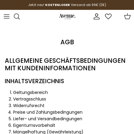
Passa ai contenuti
Jetzt neu!
KOSTENLOSER
Versand ab 99€ (DE)
Account
Carr
AGB
ALLGEMEINE GESCHÄFTSBEDINGUNGEN
MIT KUNDENINFORMATIONEN
INHALTSVERZEICHNIS
Geltungsbereich
Vertragsschluss
Widerrufsrecht
Preise und Zahlungsbedingungen
Liefer- und Versandbedingungen
Eigentumsvorbehalt
Mängelhaftung (Gewährleistung)