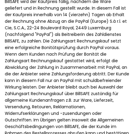
BillSAFE wird der Kaufpreis fällig, nachdem die Ware
geliefert und in Rechnung gestellt wurde. In diesem Fall ist
der Kaufpreis innerhalb von 14 (vierzehn) Tagen ab Erhalt
der Rechnung ohne Abzug an die PayPal (Europe) S.à r.l. et
Cie, S.C.A., 22-24 Boulevard Royal, 2449 Luxemburg
(nachfolgend "PayPal") als Beitreiberin des Zahldienstes
BillSAFE, zu zahlen. Die Zahlungsart Rechnungskauf setzt
eine erfolgreiche Bonitätsprüfung durch PayPal voraus.
Wenn dem Kunden nach Prüfung der Bonität die
Zahlungsart Rechnungskauf gestattet wird, erfolgt die
Abwicklung der Zahlung in Zusammenarbeit mit PayPal, an
die der Anbieter seine Zahlungsforderung abtritt. Der Kunde
kann in diesem Fall nur an PayPal mit schuldbefreiender
Wirkung leisten. Der Anbieter bleibt auch bei Auswahl der
Zahlungsart Rechnungskauf über BillSAFE zuständig für
allgemeine Kundenanfragen z.B. zur Ware, Lieferzeit,
Versendung, Retouren, Reklamationen,
Widerrufserklärungen und -zusendungen oder
Gutschriften. Im Übrigen gelten insoweit die Allgemeinen
Geschäftsbedingungen von BillSAFE, die der Kunde im
Rahmen des Bestellprozesses abrufen kann und bestätigen