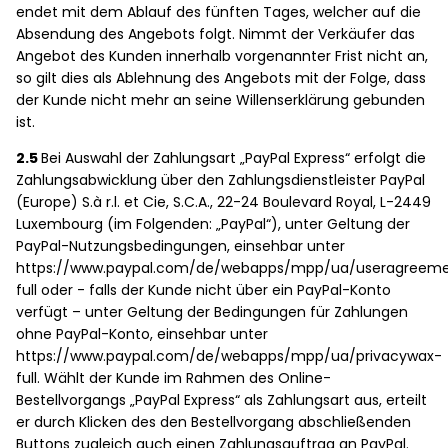
endet mit dem Ablauf des fünften Tages, welcher auf die
Absendung des Angebots folgt. Nimmt der Verkäufer das
Angebot des Kunden innerhalb vorgenannter Frist nicht an,
so gilt dies als Ablehnung des Angebots mit der Folge, dass
der Kunde nicht mehr an seine Willenserklärung gebunden
ist.
2.5
Bei Auswahl der Zahlungsart „PayPal Express“ erfolgt die
Zahlungsabwicklung über den Zahlungsdienstleister PayPal
(Europe) S.à r.l. et Cie, S.C.A., 22-24 Boulevard Royal, L-2449
Luxembourg (im Folgenden: „PayPal“), unter Geltung der
PayPal-Nutzungsbedingungen, einsehbar unter
https://www.paypal.com/de/webapps/mpp/ua/useragreem
full oder - falls der Kunde nicht über ein PayPal-Konto
verfügt – unter Geltung der Bedingungen für Zahlungen
ohne PayPal-Konto, einsehbar unter
https://www.paypal.com/de/webapps/mpp/ua/privacywax-
full. Wählt der Kunde im Rahmen des Online-
Bestellvorgangs „PayPal Express“ als Zahlungsart aus, erteilt
er durch Klicken des den Bestellvorgang abschließenden
Buttons zugleich auch einen Zahlungsauftrag an PayPal.