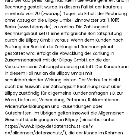
wird der Kaufpreis fällig, nachdem die Ware geliefert und in
Rechnung gestellt wurde. In diesem Fall ist der Kaufpreis
innerhalb von 20 (zwanzig) Tagen ab Erhalt der Rechnung
ohne Abzug an die Billpay GmbH, Zinnowitzer Str. 1, 10115
Berlin (www.billpay.de), zu zahlen. Die Zahlungsart
Rechnungskauf setzt eine erfolgreiche Bonitätsprüfung
durch die Billpay GmbH voraus. Wenn dem Kunden nach
Prüfung der Bonität die Zahlungsart Rechnungskauf
gestattet wird, erfolgt die Abwicklung der Zahlung in
Zusammenarbeit mit der Billpay GmbH, an die der
Verkäufer seine Zahlungsforderung abtritt. Der Kunde kann
in diesem Fall nur an die Billpay GmbH mit
schuldbefreiender Wirkung leisten. Der Verkäufer bleibt
auch bei Auswahl der Zahlungsart Rechnungskauf über
Billpay zuständig für allgemeine Kundenanfragen z.B. zur
Ware, Lieferzeit, Versendung, Retouren, Reklamationen,
Widerrufserklärungen und -zusendungen oder
Gutschriften. Im Übrigen gelten insoweit die Allgemeinen
Geschäftsbedingungen von Billpay (einsehbar unter:
https://www.billpay.de/datenschutz-de/?
q=/allgemein/datenschutz/), die der Kunde im Rahmen