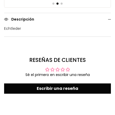
Descripción
Echtleder
RESEÑAS DE CLIENTES
Sé el primero en escribir una reseña
Escribir una reseña