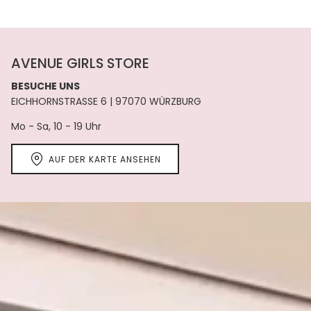
AVENUE GIRLS STORE
BESUCHE UNS
EICHHORNSTRASSE 6 | 97070 WÜRZBURG
Mo - Sa, 10 - 19 Uhr
AUF DER KARTE ANSEHEN