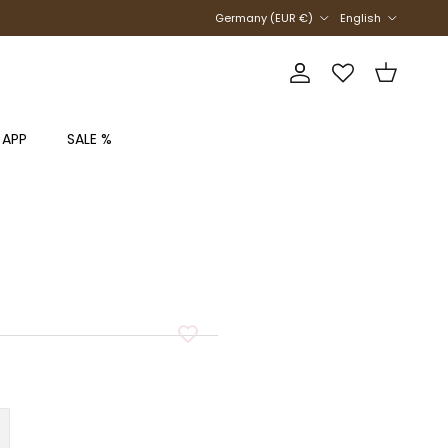
Country/Region
Language
Germany (EUR €)
English
Account
Cart
 APP
SALE %