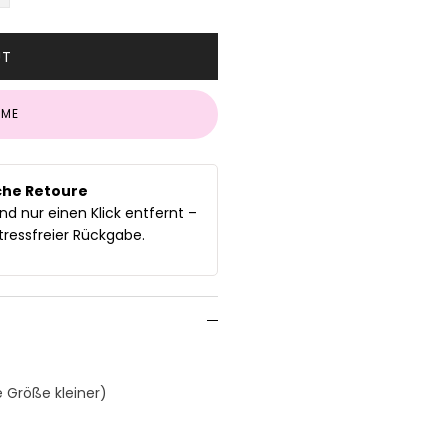
UT
 ME
che Retoure
nd nur einen Klick entfernt –
ressfreier Rückgabe.
e Größe kleiner)