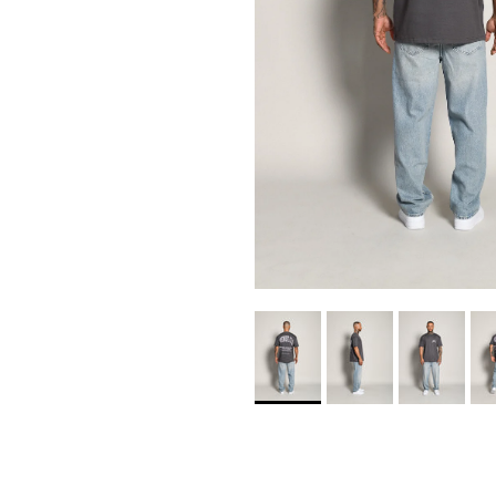
Familiengeführtes Untern
n Support – kein anonymer
aus Würzburg. Wir legen beson
shion-Lover, die dich
Detail!