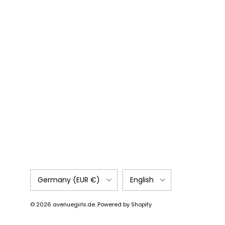
Country/Region
Language
Germany (EUR €)
English
© 2026
avenuegirls.de
.
Powered by Shopify