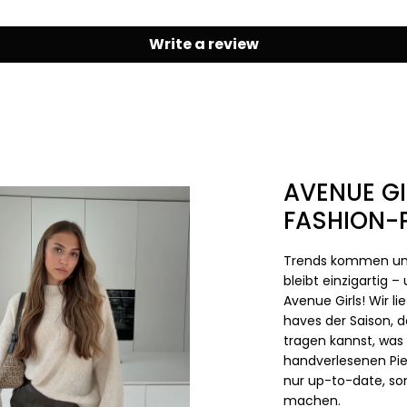
Write a review
AVENUE GI
FASHION-P
Trends kommen und
bleibt einzigartig 
Avenue Girls! Wir li
haves der Saison,
tragen kannst, was d
handverlesenen Pie
nur up-to-date, so
machen.