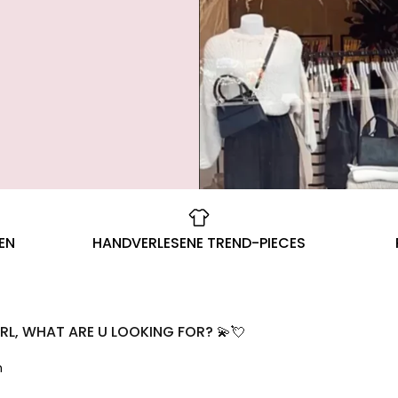
EN
HANDVERLESENE TREND-PIECES
IRL, WHAT ARE U LOOKING FOR? 💫💘
n