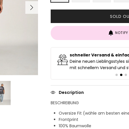
Next
SOLD O
NOTIFY
ehmen
schneller Versand & einfa
ders Wert auf Liebe zum
Deine neuen Lieblingsstyles si
mit schnellem Versand und st
Description
BESCHREIBUNG
Oversize Fit (wähle am besten ein
Frontprint
100% Baumwolle