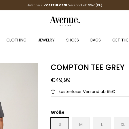
Jetzt neu!
KOSTENLOSER
Versand ab 99€ (DE)
CLOTHING
JEWELRY
SHOES
BAGS
GET THE
COMPTON TEE GREY
€49,99
kostenloser Versand ab 95€
Größe
S
M
L
XL